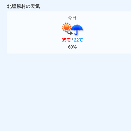
北塩原村の天気
今日
35℃
/
22℃
60%