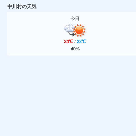
中川村の天気
今日
34℃
/
22℃
40%