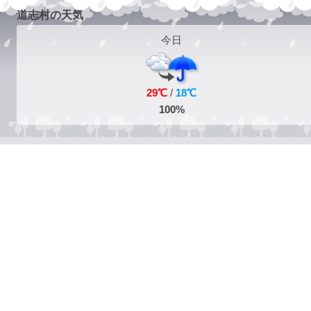
道志村の天気
今日
29℃
/
18℃
100%